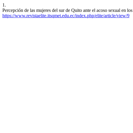
1.
Percepción de las mujeres del sur de Quito ante el acoso sexual en lo
https://www.revistaelite.itsqmet.edu.ec/index.php/elite/article/view/9