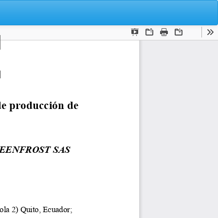
De
De
P