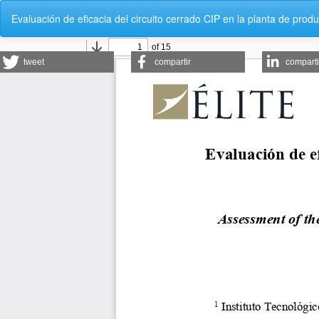
Volver
Evaluación de eficacia del circuito cerrado CIP en la planta de 
a
los
detalles
del
tweet
compartir
comparti
artículo