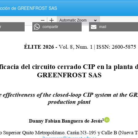
producción de GREENFROST SAS
r
compartir
mail