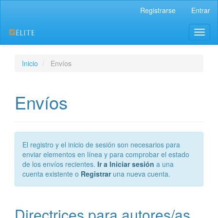
Navegación
Registrarse
Entrar
principal
Contenido
Toggl
principal
naviga
Barra
lateral
Inicio
Envíos
Envíos
El registro y el inicio de sesión son necesarios para
enviar elementos en línea y para comprobar el estado
de los envíos recientes.
Ir a Iniciar sesión
a una
cuenta existente o
Registrar
una nueva cuenta.
Directrices para autores/as