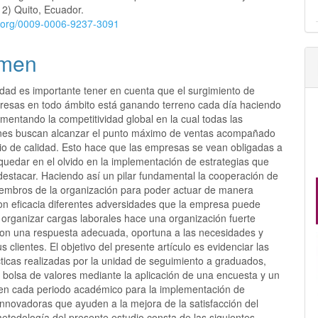
lo
 2) Quito, Ecuador.
id.org/0009-0006-9237-3091
men
idad es importante tener en cuenta que el surgimiento de
esas en todo ámbito está ganando terreno cada día haciendo
entando la competitividad global en la cual todas las
nes buscan alcanzar el punto máximo de ventas acompañado
cio de calidad. Esto hace que las empresas se vean obligadas a
quedar en el olvido en la implementación de estrategias que
destacar. Haciendo así un pilar fundamental la cooperación de
iembros de la organización para poder actuar de manera
con eficacia diferentes adversidades que la empresa puede
 organizar cargas laborales hace una organización fuerte
on una respuesta adecuada, oportuna a las necesidades y
s clientes. El objetivo del presente artículo es evidenciar las
ticas realizadas por la unidad de seguimiento a graduados,
 bolsa de valores mediante la aplicación de una encuesta y un
 en cada periodo académico para la implementación de
innovadoras que ayuden a la mejora de la satisfacción del
metodología del presente estudio consta de las siguientes