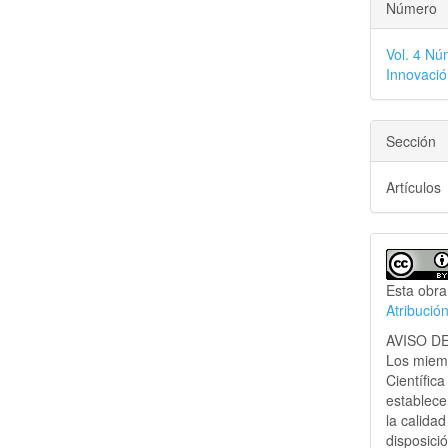
Número
Vol. 4 Nú
Innovaci
Sección
Artículos
Esta obra
Atribució
AVISO D
Los miemb
Científic
establece
la calida
disposici