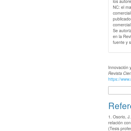
los autore
NC: el ma
comercial
publicado
comercial
Se autoriz
en la Rev
fuente y 
Cómo citar
Innovación y
Revista Cient
https://www.
Más formatos
Refer
1. Osorio, J
relación con
(Tesis prof