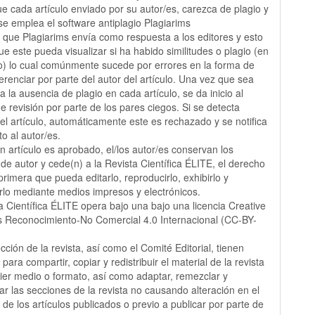
que cada artículo enviado por su autor/es, carezca de plagio y
 se emplea el software antiplagio Plagiarims
e que Plagiarims envía como respuesta a los editores y esto
ue este pueda visualizar si ha habido similitudes o plagio (en
o) lo cual comúnmente sucede por errores en la forma de
ferenciar por parte del autor del artículo. Una vez que sea
a la ausencia de plagio en cada artículo, se da inicio al
e revisión por parte de los pares ciegos. Si se detecta
 el artículo, automáticamente este es rechazado y se notifica
to al autor/es.
 artículo es aprobado, el/los autor/es conservan los
de autor y cede(n) a la Revista Científica ÉLITE, el derecho
primera que pueda editarlo, reproducirlo, exhibirlo y
lo mediante medios impresos y electrónicos.
a Científica ÉLITE opera bajo una bajo una licencia Creative
Reconocimiento-No Comercial 4.0 Internacional (CC-BY-
ección de la revista, así como el Comité Editorial, tienen
 para compartir, copiar y redistribuir el material de la revista
ier medio o formato, así como adaptar, remezclar y
ar las secciones de la revista no causando alteración en el
 de los artículos publicados o previo a publicar por parte de