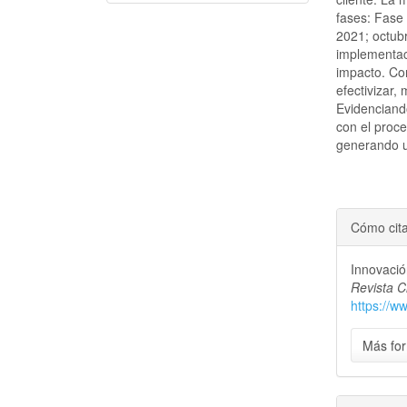
fases: Fase 
2021; octub
implementac
impacto. Co
efectivizar, 
Evidenciand
con el proc
generando u
Detal
Cómo cit
del
Innovació
artícu
Revista Ci
https://ww
Más for