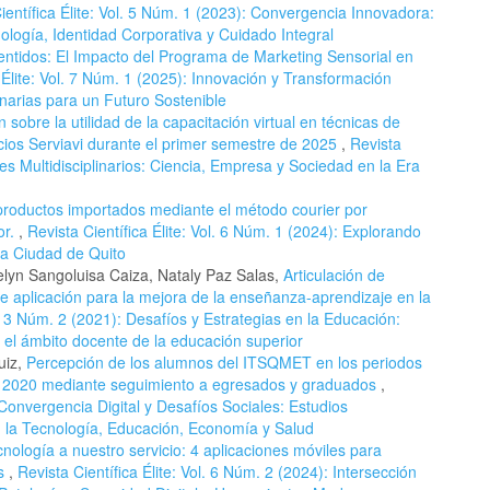
ientífica Élite: Vol. 5 Núm. 1 (2023): Convergencia Innovadora:
ología, Identidad Corporativa y Cuidado Integral
entidos: El Impacto del Programa de Marketing Sensorial en
a Élite: Vol. 7 Núm. 1 (2025): Innovación y Transformación
inarias para un Futuro Sostenible
 sobre la utilidad de la capacitación virtual en técnicas de
cios Serviavi durante el primer semestre de 2025
,
Revista
ntes Multidisciplinarios: Ciencia, Empresa y Sociedad en la Era
 productos importados mediante el método courier por
or.
,
Revista Científica Élite: Vol. 6 Núm. 1 (2024): Explorando
la Ciudad de Quito
lyn Sangoluisa Caiza, Nataly Paz Salas,
Articulación de
de aplicación para la mejora de la enseñanza-aprendizaje en la
ol. 3 Núm. 2 (2021): Desafíos y Estrategias en la Educación:
 el ámbito docente de la educación superior
uiz,
Percepción de los alumnos del ITSQMET en los periodos
o 2020 mediante seguimiento a egresados y graduados
,
: Convergencia Digital y Desafíos Sociales: Estudios
en la Tecnología, Educación, Economía y Salud
cnología a nuestro servicio: 4 aplicaciones móviles para
as
,
Revista Científica Élite: Vol. 6 Núm. 2 (2024): Intersección