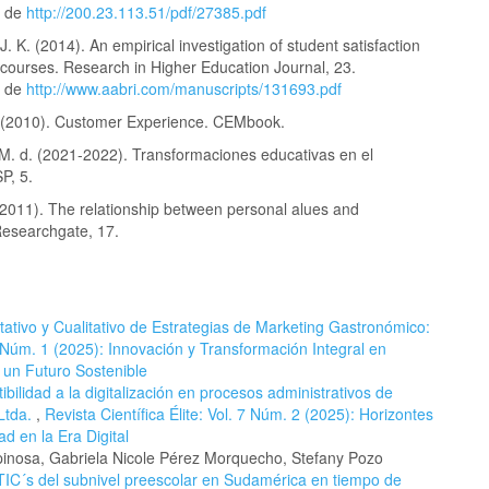
o de
http://200.23.113.51/pdf/27385.pdf
 J. K. (2014). An empirical investigation of student satisfaction
 courses. Research in Higher Education Journal, 23.
o de
http://www.aabri.com/manuscripts/131693.pdf
E. (2010). Customer Experience. CEMbook.
 M. d. (2021-2022). Transformaciones educativas en el
P, 5.
(2011). The relationship between personal alues and
Researchgate, 17.
itativo y Cualitativo de Estrategias de Marketing Gastronómico:
 7 Núm. 1 (2025): Innovación y Transformación Integral en
a un Futuro Sostenible
tibilidad a la digitalización en procesos administrativos de
Ltda.
,
Revista Científica Élite: Vol. 7 Núm. 2 (2025): Horizontes
ad en la Era Digital
pinosa, Gabriela Nicole Pérez Morquecho, Stefany Pozo
s TIC´s del subnivel preescolar en Sudamérica en tiempo de