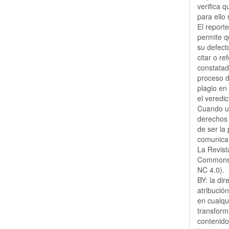
verifica 
para ello
El report
permite q
su defect
citar o re
constatad
proceso d
plagio en
el veredic
Cuando un
derechos 
de ser la 
comunicar
La Revist
Commons 
NC 4.0).
BY: la dir
atribución
en cualqu
transform
contenido