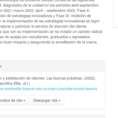
I: diagnóstico de la unidad en los periodos abril-septiembre
re 2021-marzo 2022; abril – septiembre 2022, Fase II:
ión de estrategias innovadoras y Fase III: medición de
n la implementación de las estrategias innovadoras se logró
mejorar y optimizar el servicio de atención del cliente.
o que con su implementación se ha notado un cambio radical
eso de quejas por estudiantes, graduados y egresados,
n buen impacto y asegurando la acreditación de la marca.
les
ar
n y satisfacción de clientes: Las buenas prácticas. (2022).
lo
entífica Élite
,
4
(1).
w.revistaelite.itsqmet.edu.ec/index.php/elite/article/view/44
matos de cita
Descargar cita