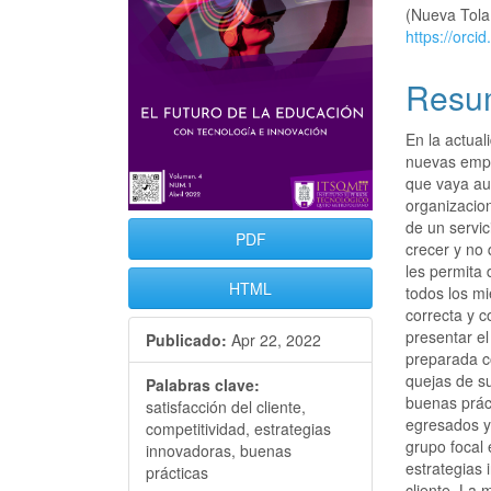
artículo
artícu
(Nueva Tola
https://orc
Resu
En la actual
nuevas empr
que vaya aum
organizacio
de un servi
PDF
crecer y no 
les permita 
HTML
todos los m
correcta y 
presentar el
Publicado:
Apr 22, 2022
preparada c
quejas de su
Palabras clave:
buenas prác
satisfacción del cliente,
egresados y
competitividad, estrategias
grupo focal
innovadoras, buenas
estrategias 
prácticas
cliente. La 