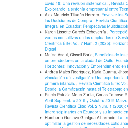
covid-19: Una revision sistemática.
,
Revista C
Explorando la sinfonía empresarial entre Tecn
Alex Mauricio Tituaña Herrera,
Envolver los S
las Decisiones de Compra
,
Revista Científic
Integral en Ecuador: Perspectivas Multidiscipl
Karen Lissette Garcés Echeverría ,
Percepción
ventas consultivas en los empleados de Servi
Científica Élite: Vol. 7 Núm. 2 (2025): Horizo
Digital
Melisa Asqui, Gissell Borja,
Beneficios de los
emprendedores en la ciudad de Quito, Ecuad
Horizontes: Innovación y Emprendimiento en 
Andrea Males Rodriguez, Karla Guama, Jhose
vinculación e investigación: Una experiencia 
primera infancia.
,
Revista Científica Élite: V
Desde la Gamificación hasta el Teletrabajo en
Estela Patricia Mena Zurita, Carlos Tamayo R
Abril-Septiembre 2019 y Octubre 2019-Marz
Revista Científica Élite: Vol. 2 Núm. 1 (2020)
Interdisciplinarios en Ecuador y su Impacto 
Humberto Gustavo Guaigua Albarracín,
La te
optimizar la gestión de necesidades cotidian