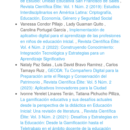
de Estudio: Unidad Educativa San Francisco de Sales
,
Revista Científica Élite: Vol. 1 Núm. 2 (2019): Estudios
Interdisciplinarios en América Latina: Criptografía,
Educación, Economía, Género y Seguridad Social
Vanessa Condor Pillajo , Lady Guaman Quito ,
Carolina Portugal García ,
Implementación de
aplicativo digital para el aprendizaje de las profesiones
en niños de educación inicial.
,
Revista Científica Élite:
Vol. 4 Núm. 2 (2022): Construyendo Conocimiento:
Integración Tecnológica y Estrategias para un
Aprendizaje Significativo
Nataly Paz Salas , Luis David Bravo Ramirez , Carlos
Tamayo Ruiz ,
GEODA: Tu Compañero Digital para la
Preparación ante el Riesgo y Conservación del
Patrimonio
,
Revista Científica Élite: Vol. 5 Núm. 2
(2023): Aplicativos Innovadores para la Ciudad
Ivonne Yerelet Linares Terán, Tatiana Pichucho Pilliza,
La gamificación educativa y sus desafíos actuales
desde la perspectiva de la didáctica en Educación
Inicial: Una revisión de literatura.
,
Revista Científica
Élite: Vol. 3 Núm. 2 (2021): Desafíos y Estrategias en
la Educación: Desde la Gamificación hasta el
Teletrabajo en el ámbito docente de la educación