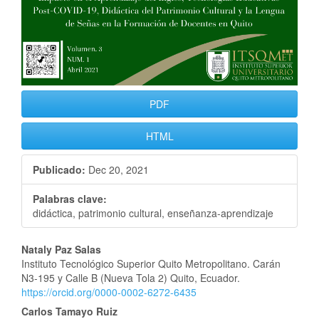
PDF
HTML
Publicado:
Dec 20, 2021
Palabras clave:
didáctica, patrimonio cultural, enseñanza-aprendizaje
Contenido
Nataly Paz Salas
Instituto Tecnológico Superior Quito Metropolitano. Carán
principal
N3-195 y Calle B (Nueva Tola 2) Quito, Ecuador.
https://orcid.org/0000-0002-6272-6435
del
Carlos Tamayo Ruiz